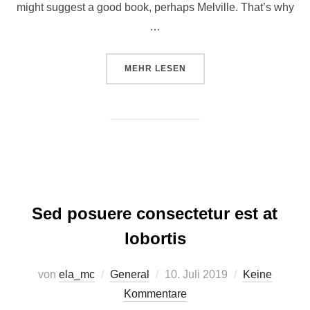
might suggest a good book, perhaps Melville. That’s why
…
ÜBER „CITY BIKE“
MEHR
LESEN
Sed posuere consectetur est at
lobortis
Veröffentlicht
von
ela_mc
General
10. Juli 2019
Keine
am
Kommentare