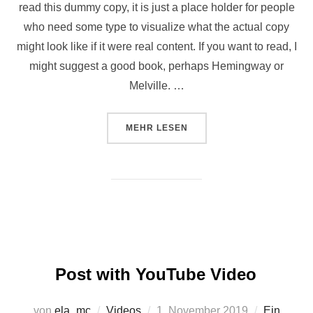
read this dummy copy, it is just a place holder for people
who need some type to visualize what the actual copy
might look like if it were real content. If you want to read, I
might suggest a good book, perhaps Hemingway or
Melville. …
ÜBER „TESTING THE ELEMENTS“
MEHR
LESEN
Post with YouTube Video
Veröffentlicht
von
ela_mc
Videos
1. November 2019
Ein