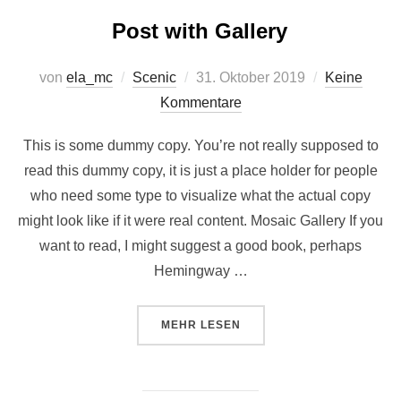
Post with Gallery
Veröffentlicht
von
ela_mc
Scenic
31. Oktober 2019
Keine
am
Kommentare
This is some dummy copy. You’re not really supposed to
read this dummy copy, it is just a place holder for people
who need some type to visualize what the actual copy
might look like if it were real content. Mosaic Gallery If you
want to read, I might suggest a good book, perhaps
Hemingway …
ÜBER „POST WITH GALLERY“
MEHR
LESEN