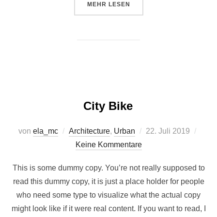
ÜBER „POST WITH VIMEO VIDEO“
MEHR
LESEN
City Bike
Veröffentlicht
von
ela_mc
Architecture
,
Urban
22. Juli 2019
am
Keine Kommentare
This is some dummy copy. You’re not really supposed to
read this dummy copy, it is just a place holder for people
who need some type to visualize what the actual copy
might look like if it were real content. If you want to read, I