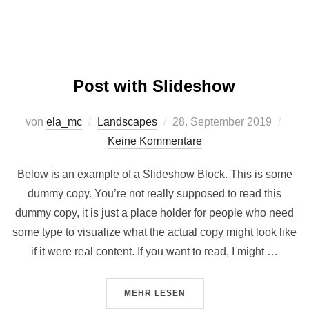
Post with Slideshow
Veröffentlicht
von
ela_mc
Landscapes
28. September 2019
am
Keine Kommentare
Below is an example of a Slideshow Block. This is some
dummy copy. You’re not really supposed to read this
dummy copy, it is just a place holder for people who need
some type to visualize what the actual copy might look like
if it were real content. If you want to read, I might …
ÜBER „POST WITH SLIDESHOW“
MEHR
LESEN