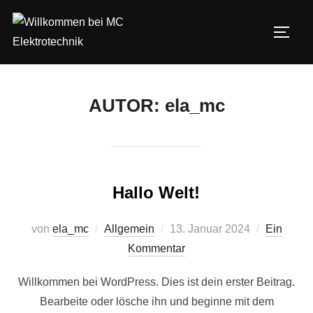
Zum
Inhalt
SEIT
springen
AUTOR:
ela_mc
Hallo Welt!
Veröffentlicht
von
ela_mc
Allgemein
13. Januar 2024
Ein
am
Kommentar
Willkommen bei WordPress. Dies ist dein erster Beitrag.
Bearbeite oder lösche ihn und beginne mit dem