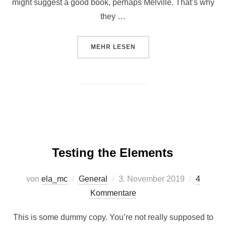
might suggest a good book, perhaps Melville. That’s why
they …
ÜBER „GUTENBERG SAMPLE PO
MEHR
LESEN
Testing the Elements
Veröffentlicht
von
ela_mc
General
3. November 2019
4
am
Kommentare
This is some dummy copy. You’re not really supposed to