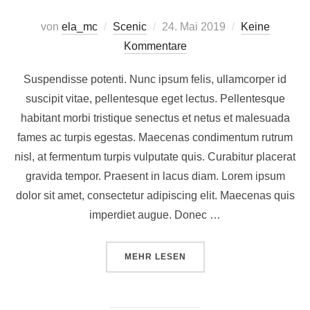
Veröffentlicht
von
ela_mc
Scenic
24. Mai 2019
Keine
am
Kommentare
Suspendisse potenti. Nunc ipsum felis, ullamcorper id
suscipit vitae, pellentesque eget lectus. Pellentesque
habitant morbi tristique senectus et netus et malesuada
fames ac turpis egestas. Maecenas condimentum rutrum
nisl, at fermentum turpis vulputate quis. Curabitur placerat
gravida tempor. Praesent in lacus diam. Lorem ipsum
dolor sit amet, consectetur adipiscing elit. Maecenas quis
imperdiet augue. Donec …
ÜBER „DESERT ROAD“
MEHR
LESEN