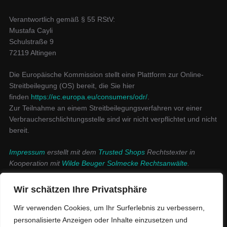
Verantwortlich gemäß § 55 RStV:
Mustafa Cayli
Schulstraße 9
72119 Altingen
Die Europäische Kommission stellt eine Plattform zur Online-
Streitbeilegung (OS) bereit, die Sie hier
finden
https://ec.europa.eu/consumers/odr/
.
Zur Teilnahme an einem Streitbeilegungsverfahren vor einer
Verbraucherschlichtungsstelle sind wir nicht verpflichtet und nicht
bereit.
Impressum
erstellt mit dem
Trusted Shops
Rechtstexter in
Kooperation mit
Wilde Beuger Solmecke Rechtsanwälte
.
Datenschutzerklärung
Wir schätzen Ihre Privatsphäre
Wir verwenden Cookies, um Ihr Surferlebnis zu verbessern,
personalisierte Anzeigen oder Inhalte einzusetzen und