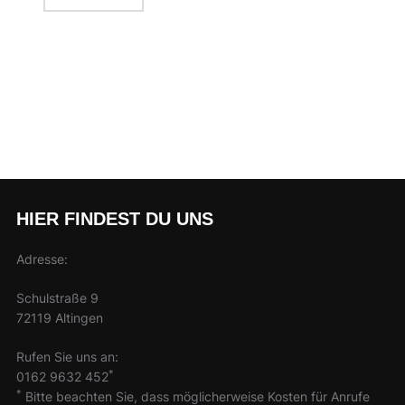
HIER FINDEST DU UNS
Adresse:
Schulstraße 9
72119 Altingen
Rufen Sie uns an:
*
0162 9632 452
*
Bitte beachten Sie, dass möglicherweise Kosten für Anrufe