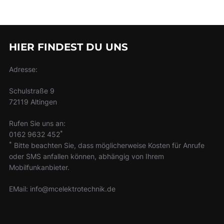
HIER FINDEST DU UNS
Adresse:
Schulstraße 9
72119 Altingen
Rufen Sie uns an:
*
0162 9632 452
*
Bitte beachten Sie, dass möglicherweise Kosten für Anrufe
oder SMS anfallen können, abhängig von Ihrem
Mobilfunkanbieter.
EMail: info@mcelektrotechnik.de