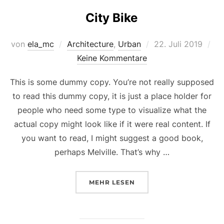
City Bike
Veröffentlicht
von
ela_mc
Architecture
,
Urban
22. Juli 2019
am
Keine Kommentare
This is some dummy copy. You’re not really supposed
to read this dummy copy, it is just a place holder for
people who need some type to visualize what the
actual copy might look like if it were real content. If
you want to read, I might suggest a good book,
perhaps Melville. That’s why …
ÜBER „CITY BIKE“
MEHR
LESEN