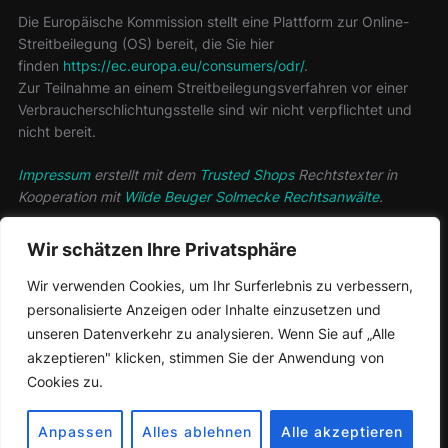
Die Europäische Kommission stellt eine Plattform zur Online-
Streitbeilegung (OS) bereit, die Sie hier
finden
https://ec.europa.eu/consumers/odr/
.
Zur Teilnahme an einem Streitbeilegungsverfahren vor einer
Verbraucherschlichtungsstelle sind wir nicht verpflichtet und
nicht bereit.
Impressum
erstellt mit dem
Trusted Shops
Rechtstexter in
Kooperation mit
Wilde Beuger Solmecke Rechtsanwälte
.
Datenschutzerklärung
Wir schätzen Ihre Privatsphäre
Wir verwenden Cookies, um Ihr Surferlebnis zu verbessern,
personalisierte Anzeigen oder Inhalte einzusetzen und
unseren Datenverkehr zu analysieren. Wenn Sie auf „Alle
akzeptieren" klicken, stimmen Sie der Anwendung von
Cookies zu.
Präsentiert von WordPress
Inspiro WordPress Theme von
WPZOOM
Anpassen
Alles ablehnen
Alle akzeptieren