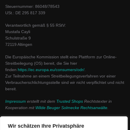
Steuernummer: 86048/78543
USt.: DE 295 817 339
Verantwortlich gemäß § 55 RStV:
Mustafa Cayli
Schulstraße 9
72119 Altingen
Die Europäische Kommission stellt eine Plattform zur Online-
Streitbeilegung (OS) bereit, die Sie hier
finden
https://ec.europa.eu/consumers/odr/
.
Zur Teilnahme an einem Streitbeilegungsverfahren vor einer
Verbraucherschlichtungsstelle sind wir nicht verpflichtet und nicht
bereit.
Impressum
erstellt mit dem
Trusted Shops
Rechtstexter in
Kooperation mit
Wilde Beuger Solmecke Rechtsanwälte
.
Datenschutzerklärung
Wir schätzen Ihre Privatsphäre